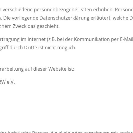
en verschiedene personenbezogene Daten erhoben. Person
en. Die vorliegende Datenschutzerklärung erläutert, welche 
elchem Zweck das geschieht.
rtragung im Internet (z.B. bei der Kommunikation per E-Mail
iff durch Dritte ist nicht möglich.
rarbeitung auf dieser Website ist:
RW e.V.
 oder juristische Person, die allein oder gemeinsam mit ande