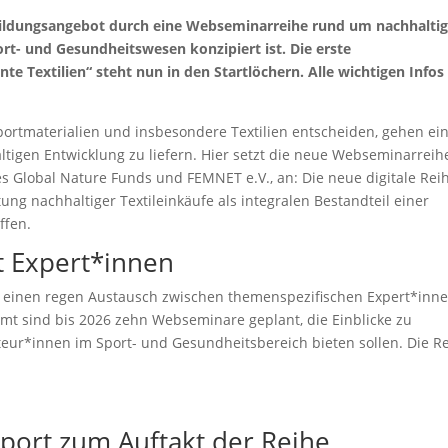
Bildungsangebot durch eine Webseminarreihe rund um nachhalti
port- und Gesundheitswesen konzipiert ist. Die erste
e Textilien“ steht nun in den Startlöchern. Alle wichtigen Infos
portmaterialien und insbesondere Textilien entscheiden, gehen ei
altigen Entwicklung zu liefern. Hier setzt die neue Webseminarreih
es Global Nature Funds und FEMNET e.V., an: Die neue digitale Rei
tung nachhaltiger Textileinkäufe als integralen Bestandteil einer
ffen.
t Expert*innen
rbei einen regen Austausch zwischen themenspezifischen Expert*inn
t sind bis 2026 zehn Webseminare geplant, die Einblicke zu
teur*innen im Sport- und Gesundheitsbereich bieten sollen. Die R
Sport zum Auftakt der Reihe