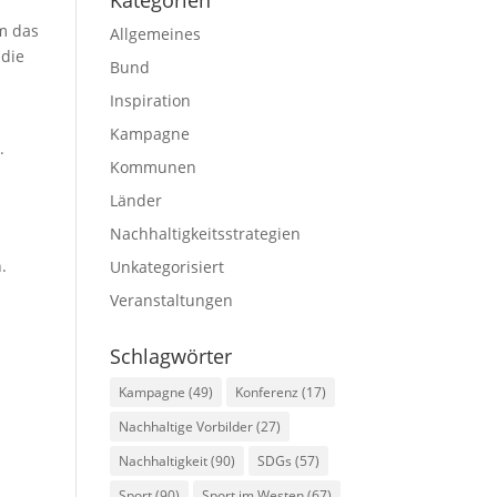
Kategorien
m das
Allgemeines
 die
Bund
Inspiration
Kampagne
.
Kommunen
Länder
Nachhaltigkeitsstrategien
.
Unkategorisiert
Veranstaltungen
Schlagwörter
Kampagne
(49)
Konferenz
(17)
Nachhaltige Vorbilder
(27)
Nachhaltigkeit
(90)
SDGs
(57)
Sport
(90)
Sport im Westen
(67)